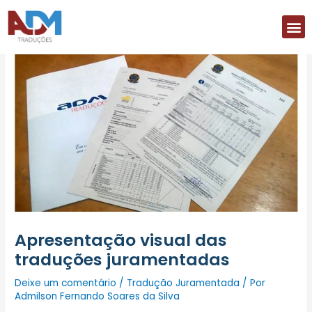
Ir
M
para
o
conteúdo
Apresentação visual das
traduções juramentadas
Deixe um comentário
/
Tradução Juramentada
/ Por
Admilson Fernando Soares da Silva